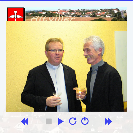
Recherche
Allez !
:
Accueil
Vous êtes ici :
Accueil
Les photos
Mairie
Le village
L'école
Les associations
Les photos
Contact