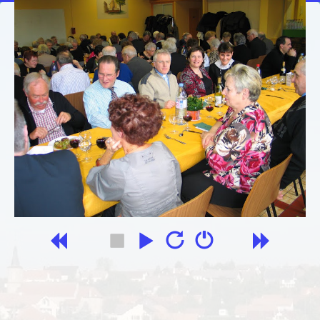
Mairie
Accueil
Les activités de l'ASCA
Le comité
agenda
Marche gourmande
Les photos